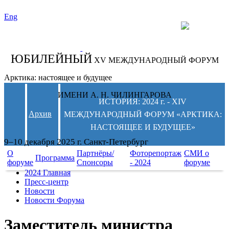
Eng
СЛЕДИТЕ ЗА
НОВОСТЯМИ
ФОРУМА:
ЮБИЛЕЙНЫЙ
XV МЕЖДУНАРОДНЫЙ ФОРУМ
Арктика: настоящее и будущее
ИМЕНИ А. Н. ЧИЛИНГАРОВА
ИСТОРИЯ: 2024 г. - XIV
Архив
МЕЖДУНАРОДНЫЙ ФОРУМ «АРКТИКА:
НАСТОЯЩЕЕ И БУДУЩЕЕ»
9–10 декабря 2025 г. Санкт-Петербург
О
Партнёры/
Фоторепортаж
СМИ о
Программа
форуме
Спонсоры
- 2024
форуме
2024 Главная
Пресс-центр
Новости
Новости Форума
Заместитель министра