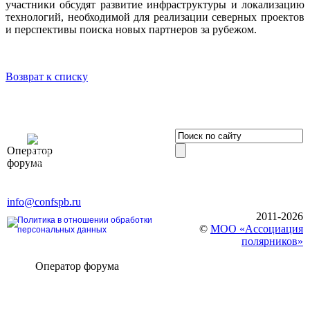
участники обсудят развитие инфраструктуры и локализацию
технологий, необходимой для реализации северных проектов
и перспективы поиска новых партнеров за рубежом.
Возврат к списку
OOO «Бизнес-
Оператор
Элит»
форума
196191, г. Санкт-Петербург,
Ленинский пр., д. 168
Тел. +7 (812) 327-93-70, E-mail:
info@confspb.ru
2011-2026
Политика в отношении обработки
©
МОО «Ассоциация
персональных данных
полярников»
Оператор форума
CONFERENCE POINT
196191, Санкт-Петербург,