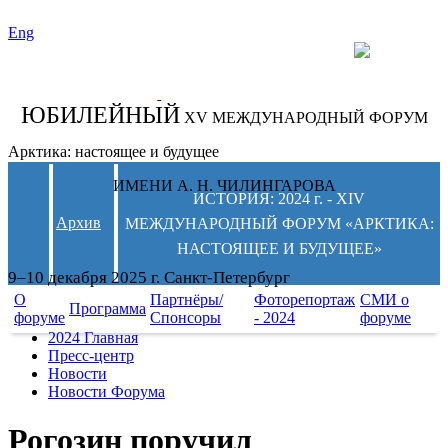
Eng
СЛЕДИТЕ ЗА
НОВОСТЯМИ
ФОРУМА:
ЮБИЛЕЙНЫЙ
XV МЕЖДУНАРОДНЫЙ ФОРУМ
Арктика: настоящее и будущее
ИМЕНИ А. Н. ЧИЛИНГАРОВА
ИСТОРИЯ: 2024 г. - XIV
Архив
МЕЖДУНАРОДНЫЙ ФОРУМ «АРКТИКА:
НАСТОЯЩЕЕ И БУДУЩЕЕ»
9–10 декабря 2025 г. Санкт-Петербург
О
Партнёры/
Фоторепортаж
СМИ о
Программа
форуме
Спонсоры
- 2024
форуме
2024 Главная
Пресс-центр
Новости
Новости Форума
Рогозин поручил