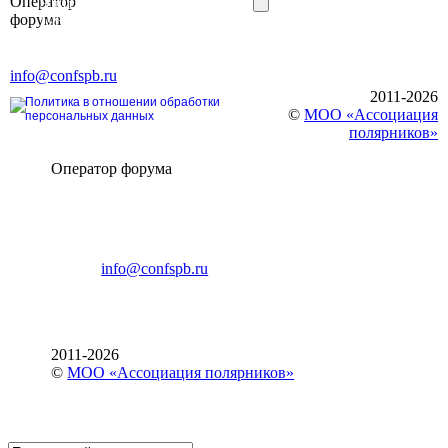
Оператор
Элит»
форума
196191, г. Санкт-Петербург,
Ленинский пр., д. 168
Тел. +7 (812) 327-93-70, E-mail:
info@confspb.ru
2011-2026
Политика в отношении обработки
©
МОО «Ассоциация
персональных данных
полярников»
Оператор форума
CONFERENCE POINT
196191, Санкт-Петербург,
Ленинский пр., 168
тел.: +7 (812) 327-93-70
E-mail:
info@confspb.ru
2011-2026
©
МОО «Ассоциация полярников»