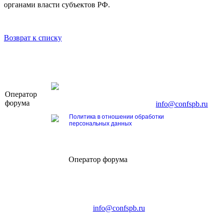
органами власти субъектов РФ.
Возврат к списку
OOO «Бизнес-Элит»
Оператор
196191, г. Санкт-Петербург, Ленинский пр., д. 16
форума
Тел. +7 (812) 327-93-70, E-mail:
info@confspb.ru
Политика в отношении обработки
персональных данных
Оператор форума
CONFERENCE POINT
196191, Санкт-Петербург,
Ленинский пр., 168
тел.: +7 (812) 327-93-70
E-mail:
info@confspb.ru