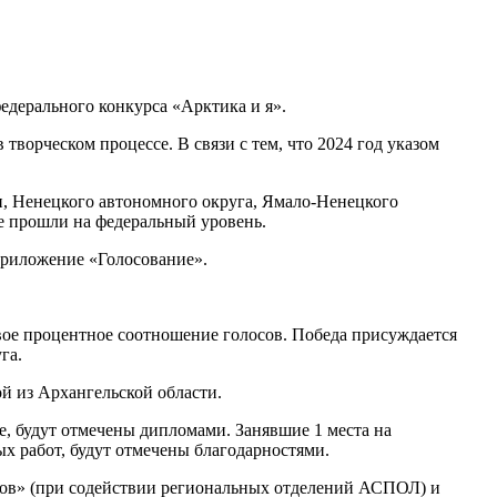
дерального конкурса «Арктика и я».
ворческом процессе. В связи с тем, что 2024 год указом
и, Ненецкого автономного округа, Ямало-Ненецкого
е прошли на федеральный уровень.
приложение «Голосование».
вое процентное соотношение голосов. Победа присуждается
га.
й из Архангельской области.
е, будут отмечены дипломами. Занявшие 1 места на
х работ, будут отмечены благодарностями.
ов» (при содействии региональных отделений АСПОЛ) и