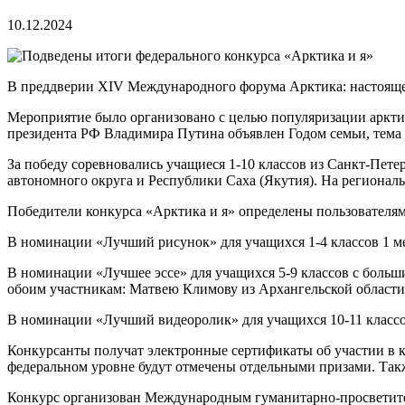
10.12.2024
В преддверии XIV Международного форума Арктика: настоящее
Мероприятие было организовано с целью популяризации арктиче
президента РФ Владимира Путина объявлен Годом семьи, тема д
За победу соревновались учащиеся 1-10 классов из Санкт-Пет
автономного округа и Республики Саха (Якутия). На регионал
Победители конкурса «Арктика и я» определены пользователям
В номинации «Лучший рисунок» для учащихся 1-4 классов 1 ме
В номинации «Лучшее эссе» для учащихся 5-9 классов с больш
обоим участникам: Матвею Климову из Архангельской области
В номинации «Лучший видеоролик» для учащихся 10-11 классо
Конкурсанты получат электронные сертификаты об участии в ко
федеральном уровне будут отмечены отдельными призами. Такж
Конкурс организован Международным гуманитарно-просветит