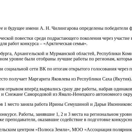
 и будущее имени А. Н. Чилингарова определены победители фе
ской повестки среди подрастающего поколения через участие в т
ля работ конкурса – «Арктическая семья».
ербурга, Архангельской и Мурманской областей, Республики Ком
ьном уровне были отобраны лучшие работы по регионам, которы
и социальной сети ВК по итогам открытого голосования через 
сто получает Маргарита Яковлева из Республики Саха (Якутия).
им отрывом вперёд вырвались сразу две работы, набрав одинако
 и Снежане Самородовой из Ямало-Ненецкого автономного окру
в 1 место заняла работа Ирины Семушиной и Дарьи Иконниково
нкурсе. Работы, занявшие 1, 2 и 3 места на региональном уровн
е преподаватели, оказавшие содействие в подготовке конкурсны
ельским центром «Полюса Земли», МОО «Ассоциация полярник