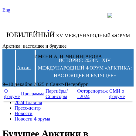
Eng
СЛЕДИТЕ ЗА
НОВОСТЯМИ
ФОРУМА:
ЮБИЛЕЙНЫЙ
XV МЕЖДУНАРОДНЫЙ ФОРУМ
Арктика: настоящее и будущее
ИМЕНИ А. Н. ЧИЛИНГАРОВА
ИСТОРИЯ: 2024 г. - XIV
Архив
МЕЖДУНАРОДНЫЙ ФОРУМ «АРКТИКА:
НАСТОЯЩЕЕ И БУДУЩЕЕ»
9–10 декабря 2025 г. Санкт-Петербург
О
Партнёры/
Фоторепортаж
СМИ о
Программа
форуме
Спонсоры
- 2024
форуме
2024 Главная
Пресс-центр
Новости
Новости Форума
Будущее Арктики в