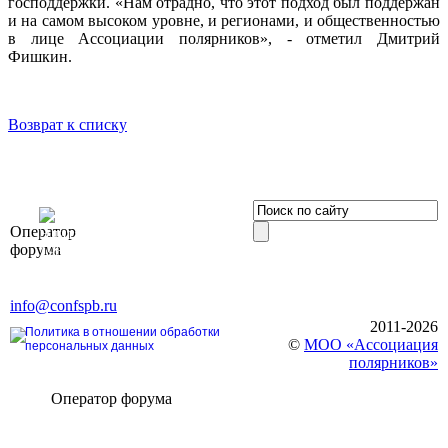
господдержки. «Нам отрадно, что этот подход был поддержан
и на самом высоком уровне, и регионами, и общественностью
в лице Ассоциации полярников», - отметил Дмитрий
Фишкин.
Возврат к списку
OOO «Бизнес-
Оператор
Элит»
форума
196191, г. Санкт-Петербург,
Ленинский пр., д. 168
Тел. +7 (812) 327-93-70, E-mail:
info@confspb.ru
2011-2026
Политика в отношении обработки
©
МОО «Ассоциация
персональных данных
полярников»
Оператор форума
CONFERENCE POINT
196191, Санкт-Петербург,