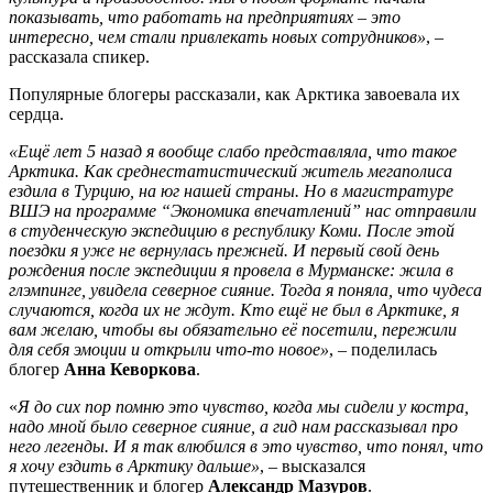
показывать, что работать на предприятиях – это
интересно, чем стали привлекать новых сотрудников»
, –
рассказала спикер.
Популярные блогеры рассказали, как Арктика завоевала их
сердца.
«Ещё лет 5 назад я вообще слабо представляла, что такое
Арктика. Как среднестатистический житель мегаполиса
ездила в Турцию, на юг нашей страны. Но в магистратуре
ВШЭ на программе “Экономика впечатлений” нас отправили
в студенческую экспедицию в республику Коми. После этой
поездки я уже не вернулась прежней. И первый свой день
рождения после экспедиции я провела в Мурманске: жила в
глэмпинге, увидела северное сияние. Тогда я поняла, что чудеса
случаются, когда их не ждут. Кто ещё не был в Арктике, я
вам желаю, чтобы вы обязательно её посетили, пережили
для себя эмоции и открыли что-то новое»
, – поделилась
блогер
Анна Кеворкова
.
«
Я до сих пор помню это чувство, когда мы сидели у костра,
надо мной было северное сияние, а гид нам рассказывал про
него легенды. И я так влюбился в это чувство, что понял, что
я хочу ездить в Арктику дальше»
, – высказался
путешественник и блогер
Александр Мазуров
.