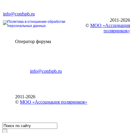
Ленинский пр., д. 168
Тел. +7 (812) 327-93-70, E-mail:
info@confspb.ru
2011-2026
Политика в отношении обработки
©
МОО «Ассоциация
персональных данных
полярников»
Оператор форума
CONFERENCE POINT
196191, Санкт-Петербург,
Ленинский пр., 168
тел.: +7 (812) 327-93-70
E-mail:
info@confspb.ru
2011-2026
©
МОО «Ассоциация полярников»