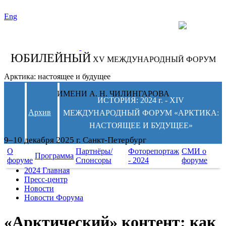
Eng
СЛЕДИТЕ ЗА
НОВОСТЯМИ
ФОРУМА:
ЮБИЛЕЙНЫЙ
XV МЕЖДУНАРОДНЫЙ ФОРУМ
Арктика: настоящее и будущее
ИМЕНИ А. Н. ЧИЛИНГАРОВА
ИСТОРИЯ: 2024 г. - XIV
Архив
МЕЖДУНАРОДНЫЙ ФОРУМ «АРКТИКА:
НАСТОЯЩЕЕ И БУДУЩЕЕ»
9–10 декабря 2025 г. Санкт-Петербург
О
Партнёры/
Фоторепортаж
СМИ о
Программа
форуме
Спонсоры
- 2024
форуме
2024 Главная
Пресс-центр
Новости
Новости Форума
«Арктический» контент: как