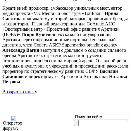
Креативный продюсер, амбассадор уникальных мест, автор
медиапроекта «VK Места» и блог-тура «ТопБлог»
Ирина
Саютина
подняла тему историй, которые продвигают бренды
и территории. Главный редактор портала GoArctic АНО
«Экспертный центр - Проектный офис развития Арктики
(ПОРА)»
Игорь Кузнецов
рассказал о популяризации
Арктики через информационные порталы. Генеральный
директор, член Совета АБКР Supermarket branding agency
Александр Вагин
выступил с докладом о создании сильного
бренда Арктики как стратегического инструмента
позиционирования России на мировой арене. О важной роли
учебных и культурных учреждений в просвещении рассказали
проректор по стратегическому развитию СВФУ
Василий
Саввинов
и директор музея Арктики и Антарктики
Наталья
Петрова
.
Возврат к списку
OOO «Бизнес-
Оператор
Элит»
форума
196191, г. Санкт-Петербург,