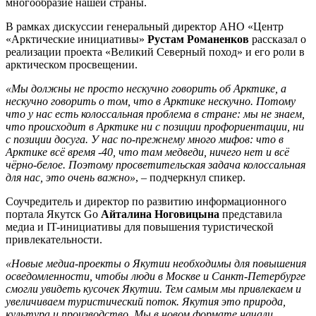
многообразие нашей страны.
В рамках дискуссии генеральный директор АНО «Центр
«Арктические инициативы»
Рустам Романенков
рассказал о
реализации проекта «Великий Северный поход» и его роли в
арктическом просвещении.
«Мы должны не просто нескучно говорить об Арктике, а
нескучно говорить о том, что в Арктике нескучно. Потому
что у нас есть колоссальная проблема в стране: мы не знаем,
что происходит в Арктике ни с позиции профориентации, ни
с позиции досуга. У нас по-прежнему много мифов: что в
Арктике всё время -40, что там медведи, ничего нет и всё
чёрно-белое. Поэтому просветительская задача колоссальная
для нас, это очень важно»
, – подчеркнул спикер.
Соучредитель и директор по развитию информационного
портала Якутск Go
Айталина Ноговицына
представила
медиа и IT-инициативы для повышения туристической
привлекательности.
«Новые медиа-проекты о Якутии необходимы для повышения
осведомленности, чтобы люди в Москве и Санкт-Петербурге
смогли увидеть кусочек Якутии. Тем самым мы привлекаем и
увеличиваем туристический поток. Якутия это природа,
культура и производство. Мы в новом формате начали