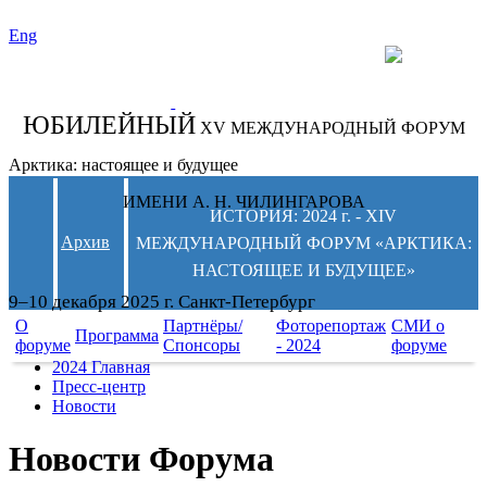
Eng
СЛЕДИТЕ ЗА
НОВОСТЯМИ
ФОРУМА:
ЮБИЛЕЙНЫЙ
XV МЕЖДУНАРОДНЫЙ ФОРУМ
Арктика: настоящее и будущее
ИМЕНИ А. Н. ЧИЛИНГАРОВА
ИСТОРИЯ: 2024 г. - XIV
Архив
МЕЖДУНАРОДНЫЙ ФОРУМ «АРКТИКА:
НАСТОЯЩЕЕ И БУДУЩЕЕ»
9–10 декабря 2025 г. Санкт-Петербург
О
Партнёры/
Фоторепортаж
СМИ о
Программа
форуме
Спонсоры
- 2024
форуме
2024 Главная
Пресс-центр
Новости
Новости Форума