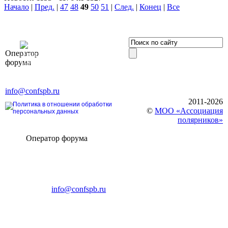
Начало
|
Пред.
|
47
48
49
50
51
|
След.
|
Конец
|
Все
OOO «Бизнес-
Оператор
Элит»
форума
196191, г. Санкт-Петербург,
Ленинский пр., д. 168
Тел. +7 (812) 327-93-70, E-mail:
info@confspb.ru
2011-2026
Политика в отношении обработки
©
МОО «Ассоциация
персональных данных
полярников»
Оператор форума
CONFERENCE POINT
196191, Санкт-Петербург,
Ленинский пр., 168
тел.: +7 (812) 327-93-70
E-mail:
info@confspb.ru