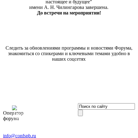
настоящее и будущее"
имени А. Н. Чилингарова завершена.
До встречи на мероприятии!
Следить за обновлениями программы и новостями Форума,
знакомиться со спикерами и ключевыми темами удобно в
наших соцсетях
OOO «Бизнес-
Оператор
Элит»
форума
196191, г. Санкт-Петербург,
Ленинский пр., д. 168
Тел. +7 (812) 327-93-70, E-mail:
info@confspb.ru