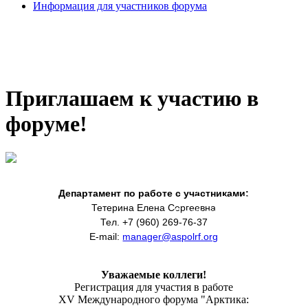
Информация для участников форума
Приглашаем к участию в
форуме!
Департамент по работе с участниками:
Тетерина Елена Сергеевна
Департамент по работе с участниками:
Тел. +7 (960) 269-76-37
Тетерина Елена Сергеевна
E-mail:
manager@aspolrf.org
Тел. +7 (960) 269-76-37
E-mail:
manager@aspolrf.org
Уважаемые коллеги!
Регистрация для участия в работе
XV Международного форума "Арктика: