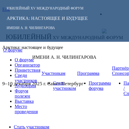
ЮБИЛЕЙНЫЙ
XV МЕЖДУНАРОДНЫЙ ФОРУМ
Eng
СЛЕДИТЕ ЗА
ЛИЧНЫЙ
НОВОСТЯМИ
АРКТИКА: НАСТОЯЩЕЕ И БУДУЩЕЕ
КАБИНЕТ
ФОРУМА:
ИМЕНИ А. Н. ЧИЛИНГАРОВА
ЮБИЛЕЙНЫЙ
XV МЕЖДУНАРОДНЫЙ ФОРУМ
Арктика: настоящее и будущее
О форуме
ИМЕНИ А. Н. ЧИЛИНГАРОВА
О форуме
Организатор
Партнёр
Приветствия
Участникам
Программа
Спонсо
Среди
участников
Стать
Программа
Па
9–10 декабря 2025 г. Санкт-Петербург
Аудитория
участником
форума
/
Форум
Сп
полезен
Выставка
Место
проведения
Стать участником