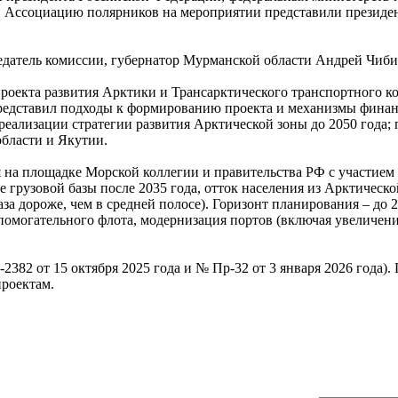
 Ассоциацию полярников на мероприятии представили президе
едатель комиссии, губернатор Мурманской области Андрей Чиби
оекта развития Арктики и Трансарктического транспортного ко
редставил подходы к формированию проекта и механизмы финан
еализации стратегии развития Арктической зоны до 2050 года;
области и Якутии.
на площадке Морской коллегии и правительства РФ с участием к
 грузовой базы после 2035 года, отток населения из Арктическ
за дороже, чем в средней полосе). Горизонт планирования – до 2
помогательного флота, модернизация портов (включая увеличение
82 от 15 октября 2025 года и № Пр-32 от 3 января 2026 года).
проектам.