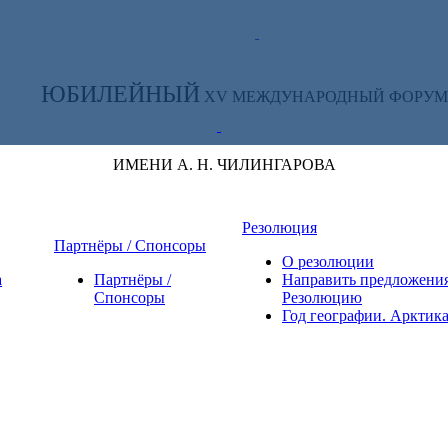
ТЕ ЗА НОВОСТЯМИ ФОРУМА:
ЮБИЛЕЙНЫЙ
XV МЕЖДУНАРОДНЫЙ ФОРУМ
ИМЕНИ А. Н. ЧИЛИНГАРОВА
Резолюция
Партнёры / Спонсоры
О резолюции
а
Партнёры /
Направить предложения
Спонсоры
Резолюцию
Год географии. Арктик