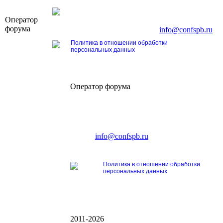
OOO «Бизнес-Элит»
Оператор
196191, г. Санкт-Петербург, Ленинский пр., д. 16
форума
Тел. +7 (812) 327-93-70, E-mail:
info@confspb.ru
Политика в отношении обработки
персональных данных
Оператор форума
CONFERENCE POINT
196191, Санкт-Петербург,
Ленинский пр., 168
тел.: +7 (812) 327-93-70
E-mail:
info@confspb.ru
Политика в отношении обработки
персональных данных
2011-2026