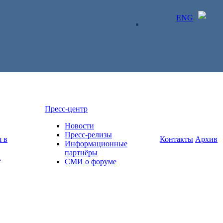
ENG
ЛИЧНЫЙ КАБИНЕТ
Пресс-центр
Новости
Пресс-релизы
 в
Контакты
Архив
Информационные
партнёры
а
СМИ о форуме