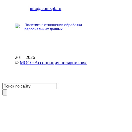
тел.: +7 (812) 327-93-70
E-mail:
info@confspb.ru
Политика в отношении обработки
персональных данных
2011-2026
©
МОО «Ассоциация полярников»