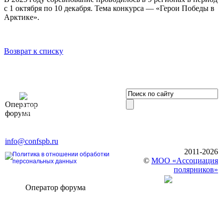
с 1 октября по 10 декабря. Тема конкурса — «Герои Победы в
Арктике».
Возврат к списку
OOO «Бизнес-
Оператор
Элит»
форума
196191, г. Санкт-Петербург,
Ленинский пр., д. 168
Тел. +7 (812) 327-93-70, E-mail:
info@confspb.ru
2011-2026
Политика в отношении обработки
©
МОО «Ассоциация
персональных данных
полярников»
Оператор форума
CONFERENCE POINT
196191, Санкт-Петербург,
Ленинский пр., 168