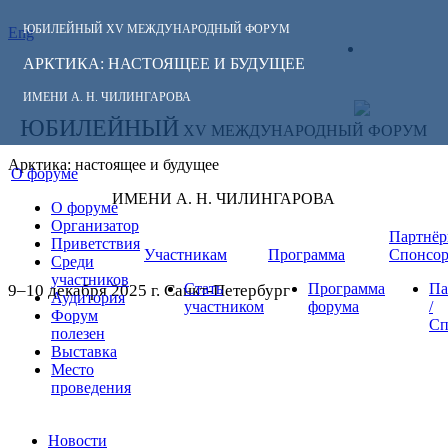
ЮБИЛЕЙНЫЙ
XV МЕЖДУНАРОДНЫЙ ФОРУМ
Eng
СЛЕДИТЕ ЗА
ЛИЧНЫЙ
НОВОСТЯМИ
АРКТИКА: НАСТОЯЩЕЕ И БУДУЩЕЕ
КАБИНЕТ
ФОРУМА:
ИМЕНИ А. Н. ЧИЛИНГАРОВА
ЮБИЛЕЙНЫЙ
XV МЕЖДУНАРОДНЫЙ ФОРУМ
Арктика: настоящее и будущее
О форуме
ИМЕНИ А. Н. ЧИЛИНГАРОВА
О форуме
Организатор
Партнёр
Приветствия
Участникам
Программа
Спонсо
Среди
участников
Стать
Программа
Па
9–10 декабря 2025 г. Санкт-Петербург
Аудитория
участником
форума
/
Форум
Сп
полезен
Выставка
Место
проведения
Новости