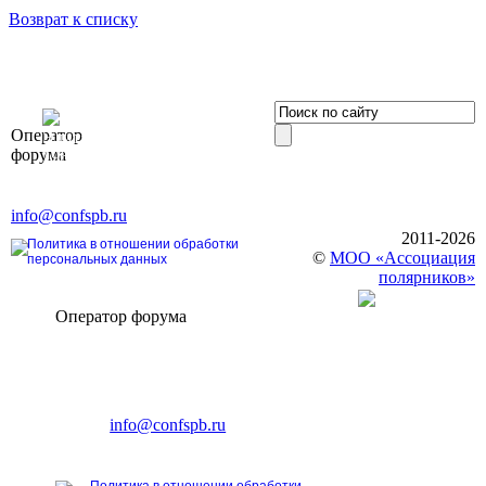
Возврат к списку
OOO «Бизнес-
Оператор
Элит»
форума
196191, г. Санкт-Петербург,
Ленинский пр., д. 168
Тел. +7 (812) 327-93-70, E-mail:
info@confspb.ru
2011-2026
Политика в отношении обработки
©
МОО «Ассоциация
персональных данных
полярников»
Оператор форума
CONFERENCE POINT
196191, Санкт-Петербург,
Ленинский пр., 168
тел.: +7 (812) 327-93-70
E-mail:
info@confspb.ru
Политика в отношении обработки