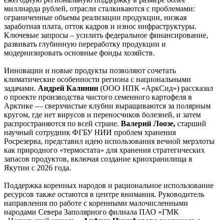
миллиарда рублей, отрасли сталкиваются с проблемами:
ограниченные объемы реализации продукции, низкая
заработная плата, отток кадров и износ инфраструктуры.
Ключевые запросы – усилить федеральное финансирование,
развивать глубинную переработку продукции и
модернизировать основные фонды хозяйств.
Инновации и новые продукты позволяют сочетать
климатические особенности региона с национальными
задачами.
Андрей Калинин
(ООО НПК «АркСид») рассказал
о проекте производства чистого семенного картофеля в
Арктике — сверхчистые клубни выращиваются за полярным
кругом, где нет вирусов и переносчиков болезней, и затем
распространяются по всей стране.
Валерий Лоозе,
старший
научный сотрудник ФГБУ НИИ проблем хранения
Росрезерва, представил идею использования вечной мерзлоты
как природного «термостата» для хранения стратегических
запасов продуктов, включая создание криохранилища в
Якутии с 2026 года.
Поддержка коренных народов и рациональное использование
ресурсов также остаются в центре внимания. Руководитель
направления по работе с коренными малочисленными
народами Севера Заполярного филиала ПАО «ГМК