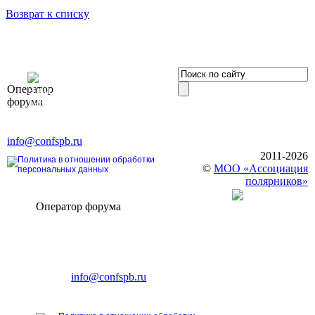
Возврат к списку
OOO «Бизнес-
Оператор
Элит»
форума
196191, г. Санкт-Петербург,
Ленинский пр., д. 168
Тел. +7 (812) 327-93-70, E-mail:
info@confspb.ru
2011-2026
Политика в отношении обработки
©
МОО «Ассоциация
персональных данных
полярников»
Оператор форума
CONFERENCE POINT
196191, Санкт-Петербург,
Ленинский пр., 168
тел.: +7 (812) 327-93-70
E-mail:
info@confspb.ru