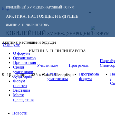
ЮБИЛЕЙНЫЙ
XV МЕЖДУНАРОДНЫЙ ФОРУМ
Eng
СЛЕДИТЕ ЗА
ЛИЧНЫЙ
НОВОСТЯМИ
АРКТИКА: НАСТОЯЩЕЕ И БУДУЩЕЕ
КАБИНЕТ
ФОРУМА:
ИМЕНИ А. Н. ЧИЛИНГАРОВА
ЮБИЛЕЙНЫЙ
XV МЕЖДУНАРОДНЫЙ ФОРУМ
Арктика: настоящее и будущее
О форуме
ИМЕНИ А. Н. ЧИЛИНГАРОВА
О форуме
Организатор
Партнёр
Приветствия
Участникам
Программа
Спонсо
Среди
участников
Стать
Программа
Па
9–10 декабря 2025 г. Санкт-Петербург
Аудитория
участником
форума
/
Форум
Сп
полезен
Выставка
Место
проведения
Новости