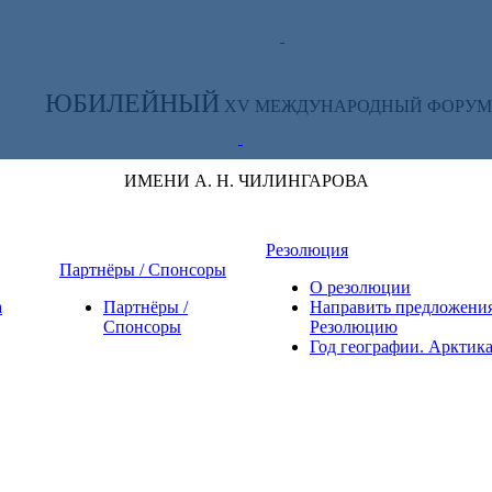
ТЕ ЗА НОВОСТЯМИ ФОРУМА:
ЮБИЛЕЙНЫЙ
XV МЕЖДУНАРОДНЫЙ ФОРУМ
ИМЕНИ А. Н. ЧИЛИНГАРОВА
Резолюция
Партнёры / Спонсоры
О резолюции
а
Партнёры /
Направить предложения
Спонсоры
Резолюцию
Год географии. Арктик