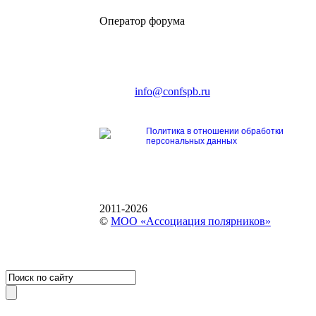
Оператор форума
CONFERENCE POINT
196191, Санкт-Петербург,
Ленинский пр., 168
тел.: +7 (812) 327-93-70
E-mail:
info@confspb.ru
Политика в отношении обработки
персональных данных
2011-2026
©
МОО «Ассоциация полярников»