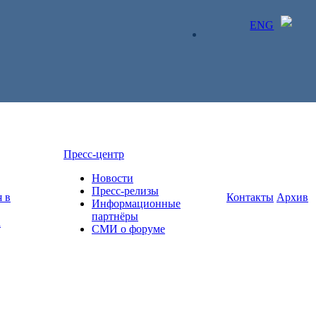
ENG
ЛИЧНЫЙ КАБИНЕТ
Пресс-центр
Новости
Пресс-релизы
 в
Контакты
Архив
Информационные
партнёры
а
СМИ о форуме