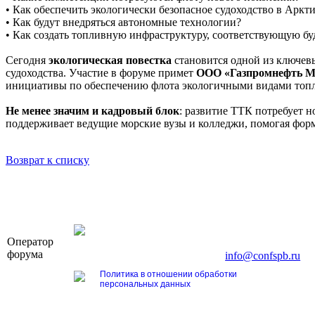
• Как обеспечить экологически безопасное судоходство в Аркт
• Как будут внедряться автономные технологии?
• Как создать топливную инфраструктуру, соответствующую б
Сегодня
экологическая повестка
становится одной из ключевы
судоходства. Участие в форуме примет
ООО «Газпромнефть М
инициативы по обеспечению флота экологичными видами топл
Не менее значим и кадровый блок
: развитие ТТК потребует 
поддерживает ведущие морские вузы и колледжи, помогая фор
Возврат к списку
OOO «Бизнес-Элит»
Оператор
196191, г. Санкт-Петербург, Ленинский пр., д. 16
форума
Тел. +7 (812) 327-93-70, E-mail:
info@confspb.ru
Политика в отношении обработки
персональных данных