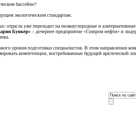
ическом бассейне?
удущим экологическим стандартам.
х: отрасль уже переходит на низкоуглеродные и альтернативные
арин Бункер»
– дочернее предприятие «Газпром нефти» и лиде
ива.
нового уровня подготовки специалистов. В этом направлении ко
мировать компетенции, востребованные будущей арктической ло
8