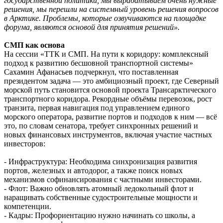
государственной политики, мы вырабатываем очень нужные
решения, мы перешли на системный уровень решения вопросов
в Арктике. Проблемы, которые озвучиваются на площадке
форума, являются основой для принятия решений».
СМП как основа
На сессии «ТТК и СМП. На пути к коридору: комплексный
подход к развитию бесшовной транспортной системы»
Сахамин Афанасьев подчеркнул, что поставленная
президентом задача — это амбициозный проект, где Северный
морской путь становится основой проекта Трансарктического
транспортного коридора. Рекордные объёмы перевозок, рост
транзита, первая навигация под управлением единого
морского оператора, развитие портов и подходов к ним — всё
это, по словам сенатора, требует синхронных решений и
новых финансовых инструментов, включая участие частных
инвесторов:
- Инфраструктура: Необходима синхронизация развития
портов, железных и автодорог, а также поиск новых
механизмов софинансирования с частными инвесторами.
- Флот: Важно обновлять атомный ледокольный флот и
наращивать собственные судостроительные мощности и
компетенции.
- Кадры: Профориентацию нужно начинать со школы, а