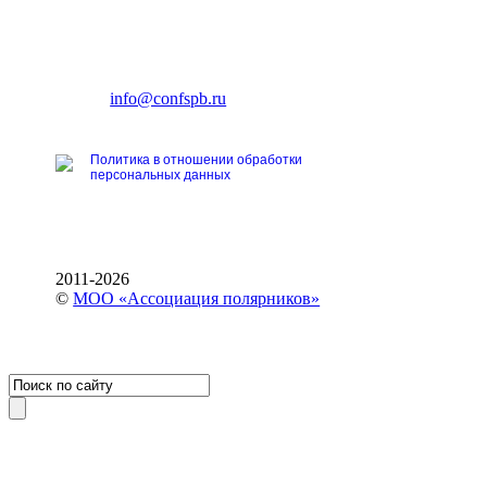
CONFERENCE POINT
196191, Санкт-Петербург,
Ленинский пр., 168
тел.: +7 (812) 327-93-70
E-mail:
info@confspb.ru
Политика в отношении обработки
персональных данных
2011-2026
©
МОО «Ассоциация полярников»