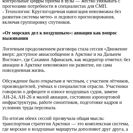
контрольные цифры приема в вузы — жестко увязывать с
прогнозами потребности в специалистах для СМП.
- Технологии: Круглогодичная навигация невозможна без
развития системы метео- и ледового прогнозирования,
включая группировку спутников.
«От морских дел к воздушным»: авиация как вопрос
выживания
Логичным продолжением разговора стала сессия «Движение
вверх: доступное авиасообщение в Арктике и на Дальнем
Востоке», где Сахамин Афанасьев, как модератор отметил: без
авиации в Арктике невозможно ни развитие, ни сама
повседневная жизнь.
Обсуждение было открытым и честным, с участием лётчиков,
производителей, учёных и специалистов отрасли. Участники
говорили о дефиците и износе воздушных судов, замене
АН-24, АН-26 и малой авиации, состоянии аэропортовой
инфраструктуры, работе синоптиков, подготовке кадров и
условиях труда персонала.
По итогам обеих сессий прозвучала общая мысль:
транспортная стратегия Арктики — это комплексная система,
где морские и воздушные маршруты дополняют друг друга, а