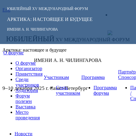
ЮБИЛЕЙНЫЙ
XV МЕЖДУНАРОДНЫЙ ФОРУМ
Eng
СЛЕДИТЕ ЗА
ЛИЧНЫЙ
НОВОСТЯМИ
АРКТИКА: НАСТОЯЩЕЕ И БУДУЩЕЕ
КАБИНЕТ
ФОРУМА:
ИМЕНИ А. Н. ЧИЛИНГАРОВА
ЮБИЛЕЙНЫЙ
XV МЕЖДУНАРОДНЫЙ ФОРУМ
Арктика: настоящее и будущее
О форуме
ИМЕНИ А. Н. ЧИЛИНГАРОВА
О форуме
Организатор
Партнёр
Приветствия
Участникам
Программа
Спонсо
Среди
участников
Стать
Программа
Па
9–10 декабря 2025 г. Санкт-Петербург
Аудитория
участником
форума
/
Форум
Сп
полезен
Выставка
Место
проведения
Новости