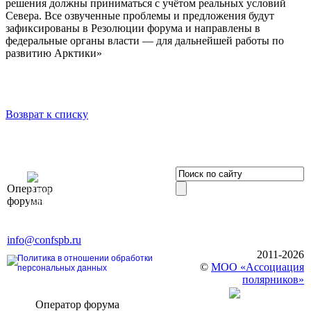
решения должны приниматься с учётом реальных условий
Севера. Все озвученные проблемы и предложения будут
зафиксированы в Резолюции форума и направлены в
федеральные органы власти — для дальнейшей работы по
развитию Арктики»
Возврат к списку
OOO «Бизнес-
Оператор
Элит»
форума
196191, г. Санкт-Петербург,
Ленинский пр., д. 168
Тел. +7 (812) 327-93-70, E-mail:
info@confspb.ru
2011-2026
Политика в отношении обработки
©
МОО «Ассоциация
персональных данных
полярников»
Оператор форума