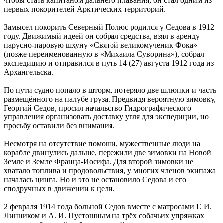
чтобы стать капитаном дальнего плавания, он стал одним из
первых покорителей Арктических территорий.
Замысел покорить Северный Полюс родился у Седова в 1912
году. Движимый идеей он собрал средства, взял в аренду
парусно-паровую шхуну «Святой великомученик Фока»
(позже переименованную в «Михаила Суворина»), собрал
экспедицию и отправился в путь 14 (27) августа 1912 года из
Архангельска.
По пути судно попало в шторм, потеряло две шлюпки и часть
размещённого на палубе груза. Предвидя вероятную зимовку,
Георгий Седов, просил начальство Гидрографического
управления организовать доставку угля для экспедиции, но
просьбу оставили без внимания.
Несмотря на отсутствие помощи, мужественные люди на
корабле двинулись дальше, пережили две зимовки на Новой
Земле и Земле Франца-Иосифа. Для второй зимовки не
хватало топлива и продовольствия, у многих членов экипажа
началась цинга. Но и это не остановило Седова и его
сподручных в движении к цели.
2 февраля 1914 года больной Седов вместе с матросами Г. И.
Линником и А. И. Пустошным на трёх собачьих упряжках