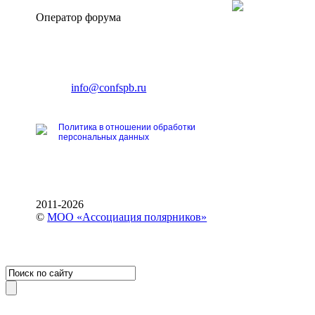
Оператор форума
CONFERENCE POINT
196191, Санкт-Петербург,
Ленинский пр., 168
тел.: +7 (812) 327-93-70
E-mail:
info@confspb.ru
Политика в отношении обработки
персональных данных
2011-2026
©
МОО «Ассоциация полярников»