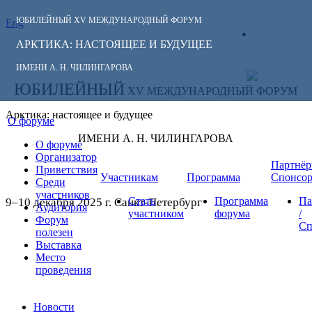
ЮБИЛЕЙНЫЙ
XV МЕЖДУНАРОДНЫЙ ФОРУМ
Eng
СЛЕДИТЕ ЗА
ЛИЧНЫЙ
НОВОСТЯМИ
АРКТИКА: НАСТОЯЩЕЕ И БУДУЩЕЕ
КАБИНЕТ
ФОРУМА:
ИМЕНИ А. Н. ЧИЛИНГАРОВА
ЮБИЛЕЙНЫЙ
XV МЕЖДУНАРОДНЫЙ ФОРУМ
Арктика: настоящее и будущее
О форуме
ИМЕНИ А. Н. ЧИЛИНГАРОВА
О форуме
Организатор
Партнёр
Приветствия
Участникам
Программа
Спонсо
Среди
участников
Стать
Программа
Па
9–10 декабря 2025 г. Санкт-Петербург
Аудитория
участником
форума
/
Форум
Сп
полезен
Выставка
Место
проведения
Новости