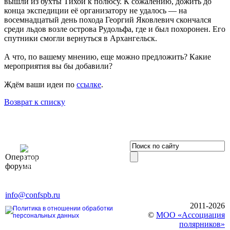
вышли из бухты Тихой к полюсу. К сожалению, дожить до
конца экспедиции её организатору не удалось — на
восемнадцатый день похода Георгий Яковлевич скончался
среди льдов возле острова Рудольфа, где и был похоронен. Его
спутники смогли вернуться в Архангельск.
А что, по вашему мнению, еще можно предложить? Какие
мероприятия вы бы добавили?
Ждём ваши идеи по
ссылке
.
Возврат к списку
OOO «Бизнес-
Оператор
Элит»
форума
196191, г. Санкт-Петербург,
Ленинский пр., д. 168
Тел. +7 (812) 327-93-70, E-mail:
info@confspb.ru
2011-2026
Политика в отношении обработки
©
МОО «Ассоциация
персональных данных
полярников»