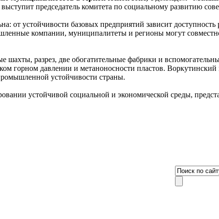
»
выступит председатель комитета по социальному развитию сов
на: от устойчивости базовых предприятий зависит доступность р
мышленные компании, муниципалитеты и регионы могут совместн
е шахты, разрез, две обогатительные фабрики и вспомогательн
соком горном давлении и метаноносности пластов. Воркутинский
 промышленной устойчивости страны.
ании устойчивой социальной и экономической среды, предста
8