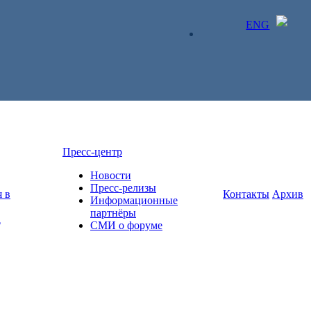
ENG
ЛИЧНЫЙ КАБИНЕТ
Пресс-центр
Новости
Пресс-релизы
 в
Контакты
Архив
Информационные
партнёры
а
СМИ о форуме