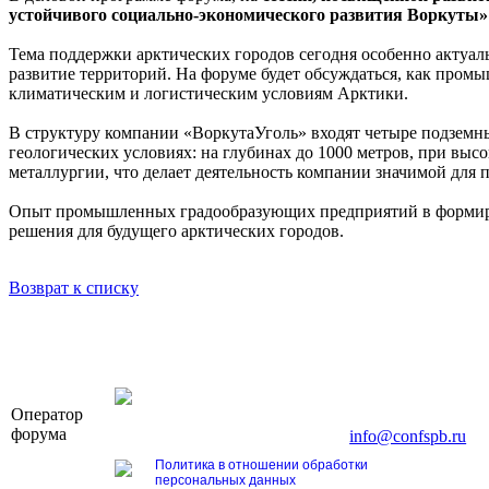
устойчивого социально-экономического развития Воркуты
Тема поддержки арктических городов сегодня особенно актуаль
развитие территорий. На форуме будет обсуждаться, как про
климатическим и логистическим условиям Арктики.
В структуру компании «ВоркутаУголь» входят четыре подземны
геологических условиях: на глубинах до 1000 метров, при вы
металлургии, что делает деятельность компании значимой для
Опыт промышленных градообразующих предприятий в формиров
решения для будущего арктических городов.
Возврат к списку
OOO «Бизнес-Элит»
Оператор
196191, г. Санкт-Петербург, Ленинский пр., д. 16
форума
Тел. +7 (812) 327-93-70, E-mail:
info@confspb.ru
Политика в отношении обработки
персональных данных