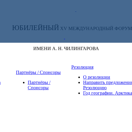
ТЕ ЗА НОВОСТЯМИ ФОРУМА:
ЮБИЛЕЙНЫЙ
XV МЕЖДУНАРОДНЫЙ ФОРУМ
ИМЕНИ А. Н. ЧИЛИНГАРОВА
Резолюция
Партнёры / Спонсоры
О резолюции
а
Партнёры /
Направить предложения
Спонсоры
Резолюцию
Год географии. Арктик