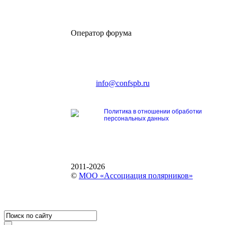
Оператор форума
CONFERENCE POINT
196191, Санкт-Петербург,
Ленинский пр., 168
тел.: +7 (812) 327-93-70
E-mail:
info@confspb.ru
Политика в отношении обработки
персональных данных
2011-2026
©
МОО «Ассоциация полярников»