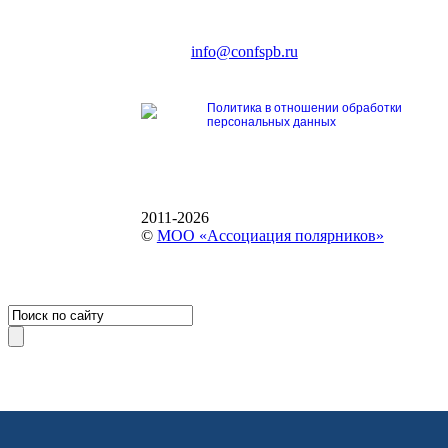
Ленинский пр., 168
тел.: +7 (812) 327-93-70
E-mail:
info@confspb.ru
Политика в отношении обработки
персональных данных
2011-2026
©
МОО «Ассоциация полярников»