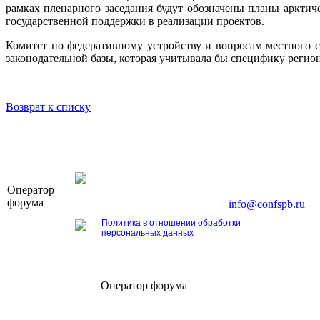
рамках пленарного заседания будут обозначены планы арктич
государственной поддержки в реализации проектов.
Комитет по федеративному устройству и вопросам местного 
законодательной базы, которая учитывала бы специфику реги
Возврат к списку
OOO «Бизнес-Элит»
Оператор
196191, г. Санкт-Петербург, Ленинский пр., д. 16
форума
Тел. +7 (812) 327-93-70, E-mail:
info@confspb.ru
Политика в отношении обработки
персональных данных
Оператор форума
CONFERENCE POINT
196191, Санкт-Петербург,