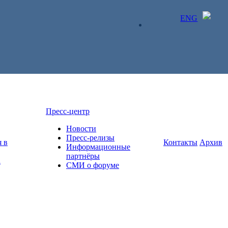
ENG
ЛИЧНЫЙ КАБИНЕТ
Пресс-центр
Новости
Пресс-релизы
 в
Контакты
Архив
Информационные
партнёры
а
СМИ о форуме