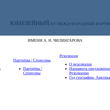
ТЕ ЗА НОВОСТЯМИ ФОРУМА:
ЮБИЛЕЙНЫЙ
XV МЕЖДУНАРОДНЫЙ ФОРУМ
ИМЕНИ А. Н. ЧИЛИНГАРОВА
Резолюция
Партнёры / Спонсоры
О резолюции
а
Партнёры /
Направить предложения
Спонсоры
Резолюцию
Год географии. Арктик