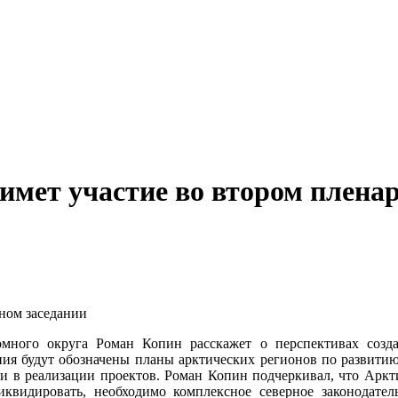
имет участие во втором плена
номного округа Роман Копин расскажет о перспективах созд
ния будут обозначены планы арктических регионов по развитию
и в реализации проектов. Роман Копин подчеркивал, что Арктик
иквидировать, необходимо комплексное северное законодате