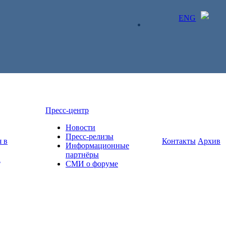
ENG
ЛИЧНЫЙ КАБИНЕТ
Пресс-центр
Новости
Пресс-релизы
 в
Контакты
Архив
Информационные
партнёры
а
СМИ о форуме