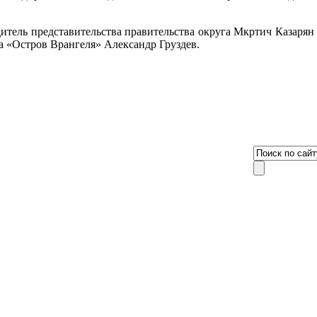
одитель представительства правительства округа Мкртич Казаря
а «Остров Врангеля» Александр Груздев.
8