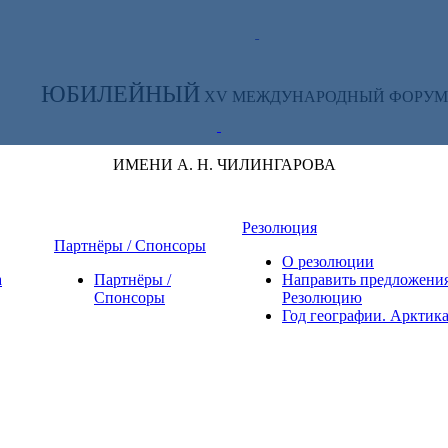
ТЕ ЗА НОВОСТЯМИ ФОРУМА:
ЮБИЛЕЙНЫЙ
XV МЕЖДУНАРОДНЫЙ ФОРУМ
ИМЕНИ А. Н. ЧИЛИНГАРОВА
Резолюция
Партнёры / Спонсоры
О резолюции
а
Партнёры /
Направить предложения
Спонсоры
Резолюцию
Год географии. Арктик