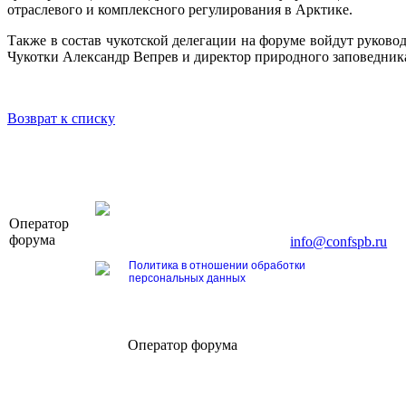
отраслевого и комплексного регулирования в Арктике.
Также в состав чукотской делегации на форуме войдут руков
Чукотки Александр Вепрев и директор природного заповедник
Возврат к списку
OOO «Бизнес-Элит»
Оператор
196191, г. Санкт-Петербург, Ленинский пр., д. 16
форума
Тел. +7 (812) 327-93-70, E-mail:
info@confspb.ru
Политика в отношении обработки
персональных данных
Оператор форума
CONFERENCE POINT
196191, Санкт-Петербург,
Ленинский пр., 168