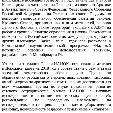
площадках в последнее время была представлена деятельность
Консорциума: в частности, на Экспертном совете по Арктике
и Антарктике при Совете Федерации Федерального Собрания
Российской Федерации, на Экспертном совете Госдумы по
вопросам законодательного обеспечения развития районов
Крайнего Севера, приравненных к ним местностей, районов
Дальнего Востока, а также территорий, входящих в АЗРФ, на
рабочей группе «Развитие образования и науки» Госкомиссии
по Арктике, в Российском совете по международным делам и
других площадках. Также Елена Кудряшова рассказала о
Комплексной научно-технической программе «Научный
потенциал освоения и использования Арктики»,
разрабатываемой Минобрнауки РФ.
Участники заседания Совета НАНОК согласовали изменения
в Дорожной карте на 2018 год в соответствии с результатами
заседаний тематических рабочих групп. Группа по
образованию рассказала о перспективах создания массовых
онлайн-курсов по арктической тематике и их доступности для
всех желающих. Группа по науке представила развитие
сетевого сотрудничества членов НАНОК в научных
исследованиях и создание тематических научных сетей,
рекомендации по проведению наблюдений на
исследовательских станциях в арктическом и субарктическом
регионах, необходимость разработки тематических каталогов.