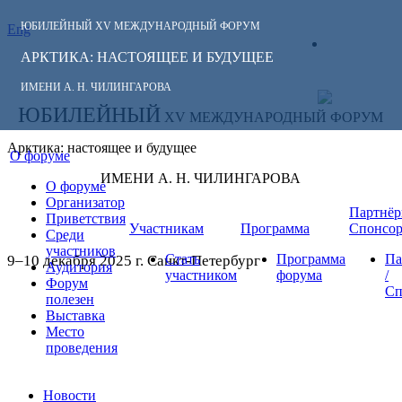
ЮБИЛЕЙНЫЙ
XV МЕЖДУНАРОДНЫЙ ФОРУМ
Eng
СЛЕДИТЕ ЗА
ЛИЧНЫЙ
НОВОСТЯМИ
АРКТИКА: НАСТОЯЩЕЕ И БУДУЩЕЕ
КАБИНЕТ
ФОРУМА:
ИМЕНИ А. Н. ЧИЛИНГАРОВА
ЮБИЛЕЙНЫЙ
XV МЕЖДУНАРОДНЫЙ ФОРУМ
Арктика: настоящее и будущее
О форуме
ИМЕНИ А. Н. ЧИЛИНГАРОВА
О форуме
Организатор
Партнёр
Приветствия
Участникам
Программа
Спонсо
Среди
участников
Стать
Программа
Па
9–10 декабря 2025 г. Санкт-Петербург
Аудитория
участником
форума
/
Форум
Сп
полезен
Выставка
Место
проведения
Новости