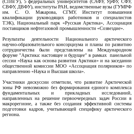
(СПбГУ), 5 федеральных университетов (САФУ, УрФУ, СФУ,
СВФУ, ДВФУ), институты РАН, ведомственные вузы (ГУМРФ
им. С. О. Макарова, СГМУ, Институт повышения
квалификации руководящих работников и специалистов
ТЭК), Национальный парк «Русская Арктика», Ассоциация
поставщиков нефтегазовой промышленности «Созвездие».
Результаты деятельности Национального арктического
научно-образовательного консорциума и планы по развитию
сотрудничества были представлены на Международном
форуме "Арктика: настоящее и будущее" в рамках панельной
сессии «Наука как основа развития Арктики» и на заседании
общественной комиссии МОО «Ассоциация полярников» по
направлению «Наука и Высшая школа».
Участники дискуссии отметили, что развитие Арктической
зоны РФ невозможно без формирования единого комплекса
фундаментальных и прикладных исследований,
направленных на решение первоочередных задач России в
макрорегионе, а также без создания эффективной системы
подготовки кадров, учитывающей специфику арктического
региона.