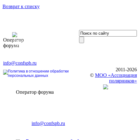
Возврат к списку
OOO «Бизнес-
Оператор
Элит»
форума
196191, г. Санкт-Петербург,
Ленинский пр., д. 168
Тел. +7 (812) 327-93-70, E-mail:
info@confspb.ru
2011-2026
Политика в отношении обработки
©
МОО «Ассоциация
персональных данных
полярников»
Оператор форума
CONFERENCE POINT
196191, Санкт-Петербург,
Ленинский пр., 168
тел.: +7 (812) 327-93-70
E-mail:
info@confspb.ru