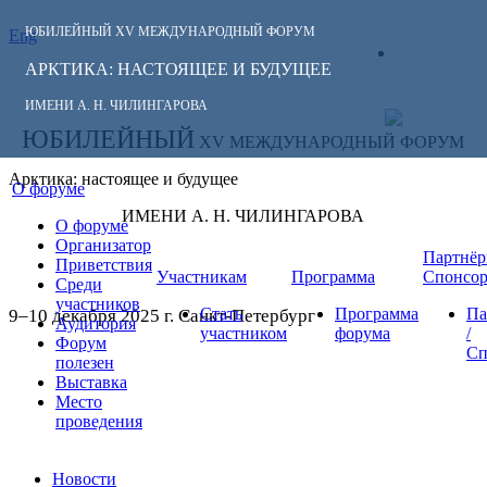
ЮБИЛЕЙНЫЙ
XV МЕЖДУНАРОДНЫЙ ФОРУМ
Eng
СЛЕДИТЕ ЗА
ЛИЧНЫЙ
НОВОСТЯМИ
АРКТИКА: НАСТОЯЩЕЕ И БУДУЩЕЕ
КАБИНЕТ
ФОРУМА:
ИМЕНИ А. Н. ЧИЛИНГАРОВА
ЮБИЛЕЙНЫЙ
XV МЕЖДУНАРОДНЫЙ ФОРУМ
Арктика: настоящее и будущее
О форуме
ИМЕНИ А. Н. ЧИЛИНГАРОВА
О форуме
Организатор
Партнёр
Приветствия
Участникам
Программа
Спонсо
Среди
участников
Стать
Программа
Па
9–10 декабря 2025 г. Санкт-Петербург
Аудитория
участником
форума
/
Форум
Сп
полезен
Выставка
Место
проведения
Новости