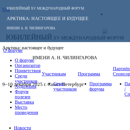
ЮБИЛЕЙНЫЙ
XV МЕЖДУНАРОДНЫЙ ФОРУМ
Eng
СЛЕДИТЕ ЗА
ЛИЧНЫЙ
НОВОСТЯМИ
АРКТИКА: НАСТОЯЩЕЕ И БУДУЩЕЕ
КАБИНЕТ
ФОРУМА:
ИМЕНИ А. Н. ЧИЛИНГАРОВА
ЮБИЛЕЙНЫЙ
XV МЕЖДУНАРОДНЫЙ ФОРУМ
Арктика: настоящее и будущее
О форуме
ИМЕНИ А. Н. ЧИЛИНГАРОВА
О форуме
Организатор
Партнёр
Приветствия
Участникам
Программа
Спонсо
Среди
участников
Стать
Программа
Па
9–10 декабря 2025 г. Санкт-Петербург
Аудитория
участником
форума
/
Форум
Сп
полезен
Выставка
Место
проведения
Новости