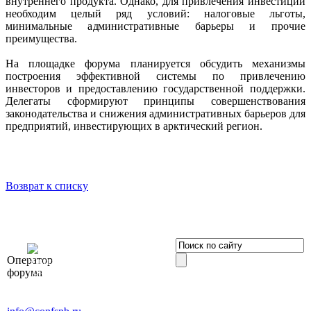
внутреннего продукта. Однако, для привлечения инвестиций
необходим целый ряд условий: налоговые льготы,
минимальные административные барьеры и прочие
преимущества.
На площадке форума планируется обсудить механизмы
построения эффективной системы по привлечению
инвесторов и предоставлению государственной поддержки.
Делегаты сформируют принципы совершенствования
законодательства и снижения административных барьеров для
предприятий, инвестирующих в арктический регион.
Возврат к списку
OOO «Бизнес-
Оператор
Элит»
форума
196191, г. Санкт-Петербург,
Ленинский пр., д. 168
Тел. +7 (812) 327-93-70, E-mail: