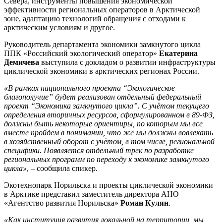
Севера, инструменты повышения экономической
эффективности региональных операторов в Арктической
зоне, адаптацию технологий обращения с отходами к
арктическим условиям и другое.
Руководитель департамента экономики замкнутого цикла
ППК «Российский экологический оператор»
Екатерина
Демичева
выступила с докладом о развитии инфраструктуры
циклической экономики в арктических регионах России.
«В рамках национального проекта “Экологическое
благополучие” будет реализован отдельный федеральный
проект “Экономика замкнутого цикла”. С учётом текущего
определения вторичных ресурсов, сформулированном в 89-ФЗ,
должны быть некоторые ориентиры, по которым мы все
вместе пройдем в понимании, что же мы должны вовлекать
в хозяйственный оборот с учётом, в том числе, региональной
специфики. Появляется отдельный трек по разработке
региональных программ по переходу к экономике замкнутого
цикла»
, – сообщила спикер.
Экотехнопарк Норильска и проекты циклической экономики
в Арктике представил заместитель директора АНО
«Агентство развития Норильска»
Роман Кулян
.
«Как институция развития локальной на территории, мы