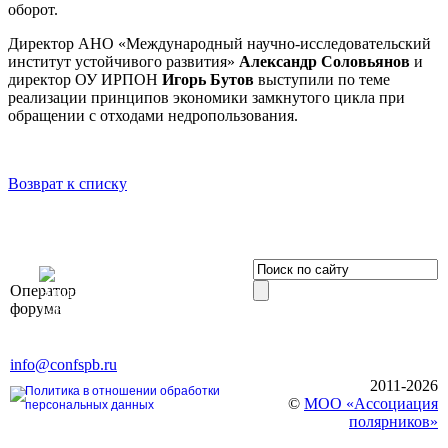
оборот.
Директор АНО «Международный научно-исследовательский
институт устойчивого развития»
Александр Соловьянов
и
директор ОУ ИРПОН
Игорь Бутов
выступили по теме
реализации принципов экономики замкнутого цикла при
обращении с отходами недропользования.
Возврат к списку
OOO «Бизнес-
Оператор
Элит»
форума
196191, г. Санкт-Петербург,
Ленинский пр., д. 168
Тел. +7 (812) 327-93-70, E-mail:
info@confspb.ru
2011-2026
Политика в отношении обработки
©
МОО «Ассоциация
персональных данных
полярников»