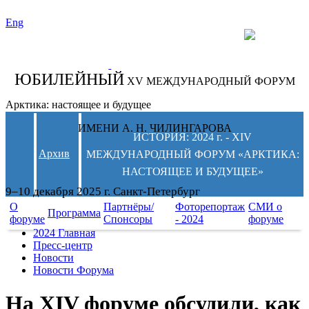
Eng
СЛЕДИТЕ ЗА
НОВОСТЯМИ
ФОРУМА:
ЮБИЛЕЙНЫЙ
XV МЕЖДУНАРОДНЫЙ ФОРУМ
Арктика: настоящее и будущее
ИМЕНИ А. Н. ЧИЛИНГАРОВА
ИСТОРИЯ: 2024 г. - XIV
Архив
МЕЖДУНАРОДНЫЙ ФОРУМ «АРКТИКА:
НАСТОЯЩЕЕ И БУДУЩЕЕ»
9–10 декабря 2025 г. Санкт-Петербург
О
Партнёры/
Фоторепортаж
СМИ о
Программа
форуме
Спонсоры
- 2024
форуме
2024 Главная
Пресс-центр
Новости
Новости Форума
На XIV форуме обсудили, как