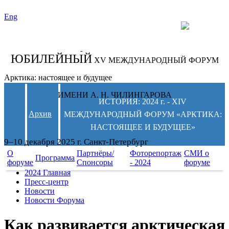
Eng
СЛЕДИТЕ ЗА
НОВОСТЯМИ
ФОРУМА:
ЮБИЛЕЙНЫЙ
XV МЕЖДУНАРОДНЫЙ ФОРУМ
Арктика: настоящее и будущее
ИМЕНИ А. Н. ЧИЛИНГАРОВА
ИСТОРИЯ: 2024 г. - XIV
Архив
МЕЖДУНАРОДНЫЙ ФОРУМ «АРКТИКА:
НАСТОЯЩЕЕ И БУДУЩЕЕ»
9–10 декабря 2025 г. Санкт-Петербург
О
Партнёры/
Фоторепортаж
СМИ о
Программа
форуме
Спонсоры
- 2024
форуме
2024 Главная
Пресс-центр
Новости
Новости Форума
Как развивается арктическая