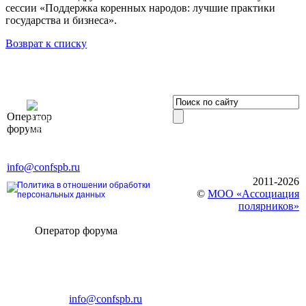
сессии «Поддержка коренных народов: лучшие практики
государства и бизнеса».
Возврат к списку
OOO «Бизнес-
Оператор
Элит»
форума
196191, г. Санкт-Петербург,
Ленинский пр., д. 168
Тел. +7 (812) 327-93-70, E-mail:
info@confspb.ru
2011-2026
Политика в отношении обработки
©
МОО «Ассоциация
персональных данных
полярников»
Оператор форума
CONFERENCE POINT
196191, Санкт-Петербург,
Ленинский пр., 168
тел.: +7 (812) 327-93-70
E-mail:
info@confspb.ru