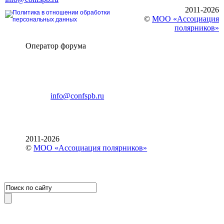
2011-2026
Политика в отношении обработки
©
МОО «Ассоциация
персональных данных
полярников»
Оператор форума
CONFERENCE POINT
196191, Санкт-Петербург,
Ленинский пр., 168
тел.: +7 (812) 327-93-70
E-mail:
info@confspb.ru
2011-2026
©
МОО «Ассоциация полярников»