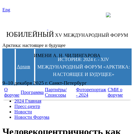
Eng
СЛЕДИТЕ ЗА
НОВОСТЯМИ
ФОРУМА:
ЮБИЛЕЙНЫЙ
XV МЕЖДУНАРОДНЫЙ ФОРУМ
Арктика: настоящее и будущее
ИМЕНИ А. Н. ЧИЛИНГАРОВА
ИСТОРИЯ: 2024 г. - XIV
Архив
МЕЖДУНАРОДНЫЙ ФОРУМ «АРКТИКА:
НАСТОЯЩЕЕ И БУДУЩЕЕ»
9–10 декабря 2025 г. Санкт-Петербург
О
Партнёры/
Фоторепортаж
СМИ о
Программа
форуме
Спонсоры
- 2024
форуме
2024 Главная
Пресс-центр
Новости
Новости Форума
Человекоцентричность как